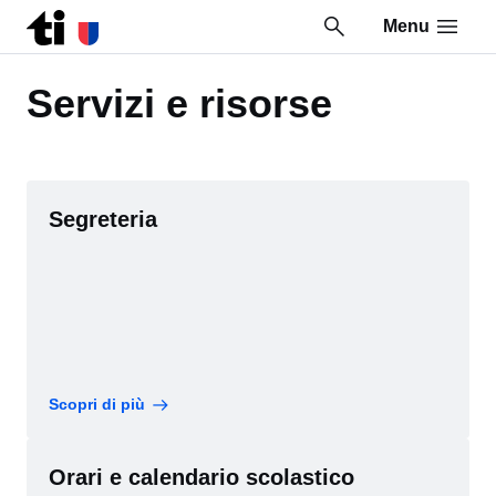
Menu
Vai al contenuto della pagina
Vai al piè di pagina
Servizi e risorse
Segreteria
Scopri di più
Orari e calendario scolastico